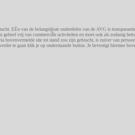
t. EÈn van de belangrijkste onderdelen van de AVG is transparantie.
 is geheel vrij van commerciÎle activiteiten en moet ook als zodanig be
ia bovenvermelde site tot stand zou zijn gebracht, is zuiver van persoo
 verder te gaan klik je op onderstaande button. Je bevestigt hiermee b